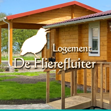
Logement De Flier
Overnachten In Bad Nieuwschans