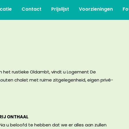
catie
Contact
Prijslijst
Voorzieningen
Fo
in het rustieke Oldambt, vindt u Logement De
iek houten chalet met ruime zitgelegenheid, eigen privé-
RIJ ONTHAAL
a u beloofd te hebben dat we er alles aan zullen