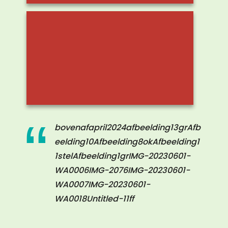
1
bovenafapril2024afbeelding13grAfb
ff
eelding10Afbeelding8okAfbeelding1
1stelAfbeelding1grIMG-20230601-
WA0006IMG-2076IMG-20230601-
WA0007IMG-20230601-
WA0018Untitled-11ff